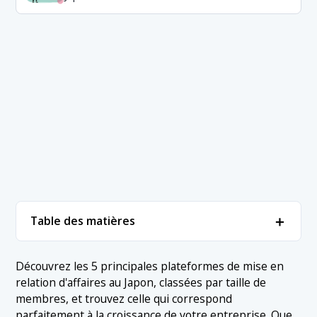
＋
Table des matières
1. Classement des plateformes de mise en
＋
Découvrez les 5 principales plateformes de mise en
relation d'entreprises (par nombre de membres)
relation d'affaires au Japon, classées par taille de
1.1 1. En effet
membres, et trouvez celle qui correspond
2. Conclusion
parfaitement à la croissance de votre entreprise. Que