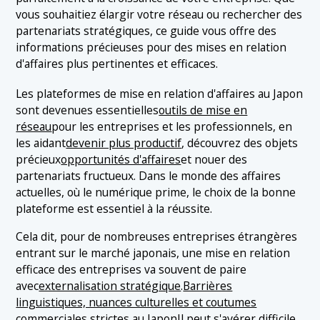
1.2 2. EnTenshoku (エン転職)
vous souhaitiez élargir votre réseau ou rechercher des
1.3 3. Doda
partenariats stratégiques, ce guide vous offre des
informations précieuses pour des mises en relation
1.4 4. MyNaviTenshoku (マイナビ転職)
d'affaires plus pertinentes et efficaces.
1.5 5. CrowdWorks
Les plateformes de mise en relation d'affaires au Japon
sont devenues essentielles
outils de mise en
réseau
pour les entreprises et les professionnels, en
les aidant
devenir plus productif
, découvrez des objets
précieux
opportunités d'affaires
et nouer des
partenariats fructueux. Dans le monde des affaires
actuelles, où le numérique prime, le choix de la bonne
plateforme est essentiel à la réussite.
Cela dit, pour de nombreuses entreprises étrangères
entrant sur le marché japonais, une mise en relation
efficace des entreprises va souvent de paire
avec
externalisation stratégique
.
Barrières
linguistiques, nuances culturelles et coutumes
commerciales strictes au Japon
Il peut s'avérer difficile