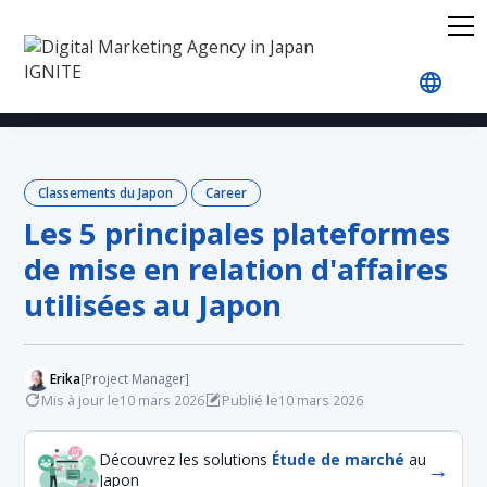
Accueil
Blog
Japan Rankings
Career
Les 5 
Classements du Japon
Career
Les 5 principales plateformes
de mise en relation d'affaires
utilisées au Japon
Erika
[Project Manager]
Mis à jour le
Publié le
10 mars 2026
10 mars 2026
Découvrez les solutions
Étude de marché
au
→
Japon