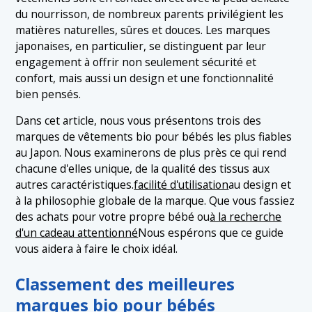
1.2 2. Orgabits
du nourrisson, de nombreux parents privilégient les
1.3 3. Douce maman
matières naturelles, sûres et douces. Les marques
japonaises, en particulier, se distinguent par leur
engagement à offrir non seulement sécurité et
confort, mais aussi un design et une fonctionnalité
bien pensés.
Dans cet article, nous vous présentons trois des
marques de vêtements bio pour bébés les plus fiables
au Japon. Nous examinerons de plus près ce qui rend
chacune d'elles unique, de la qualité des tissus aux
autres caractéristiques.
facilité d'utilisation
au design et
à la philosophie globale de la marque. Que vous fassiez
des achats pour votre propre bébé ou
à la recherche
d'un cadeau attentionné
Nous espérons que ce guide
vous aidera à faire le choix idéal.
Classement des meilleures
marques bio pour bébés