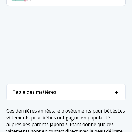
＋
Table des matières
1. Classement des meilleures marques bio pour
＋
Ces dernières années, le bio
vêtements pour bébés
Les
bébés
vêtements pour bébés ont gagné en popularité
1.1 1. Haruulala
auprès des parents japonais. Étant donné que ces
2. Conclusion
vêtements sont en contact direct avec la peau délicate