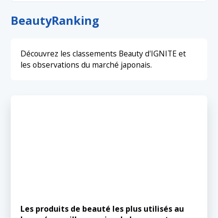
App
Beauty
Career
Celebrity
Event
Beauty
Ranking
Fashion
Finance
Health
Hobby
Influencer
Lifestyle
Media
Shopping
Tech
Travel
YouTube
Découvrez les classements Beauty d'IGNITE et
les observations du marché japonais.
Les produits de beauté les plus utilisés au