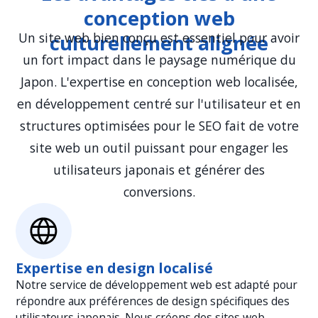
locaux, nous créons une expérience utilisateur naturelle.
conception web
Nous améliorons la vitesse du site web, la réactivité
mobile et l'utilisabilité pour correspondre aux habitudes
Un site web bien conçu est essentiel pour avoir
culturellement alignée
de navigation japonaises. En priorisant des temps de
un fort impact dans le paysage numérique du
chargement rapides, une navigation intuitive et une
compatibilité mobile fluide, nous garantissons une
Japon. L'expertise en conception web localisée,
expérience sans friction qui maintient l'engagement des
en développement centré sur l'utilisateur et en
utilisateurs.
structures optimisées pour le SEO fait de votre
site web un outil puissant pour engager les
utilisateurs japonais et générer des
conversions.
Expertise en design localisé
Notre service de développement web est adapté pour
répondre aux préférences de design spécifiques des
utilisateurs japonais. Nous créons des sites web