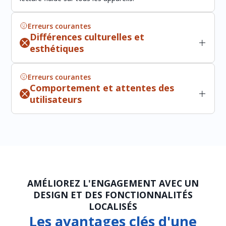
Erreurs courantes
Différences culturelles et
esthétiques
Le design web japonais suit des préférences esthétiques
distinctes qui diffèrent des normes occidentales. Les
Erreurs courantes
entreprises internationales peuvent trouver difficile de
Comportement et attentes des
créer des sites web qui résonnent avec les utilisateurs
utilisateurs
japonais.
Les utilisateurs japonais ont des habitudes de navigation
et des attentes différentes en termes de fonctionnalités
Bonne pratique
de site web, comme la compatibilité mobile et les temps
de chargement rapides. Ne pas répondre à ces attentes
Design et mise en page adaptés à la
peut entraîner des taux de rebond élevés et un faible
culture
engagement utilisateur.
Notre équipe de design se spécialise dans la création de
AMÉLIOREZ L'ENGAGEMENT AVEC UN
sites web visuellement attrayants qui répondent aux
DESIGN ET DES FONCTIONNALITÉS
Bonne pratique
préférences esthétiques japonaises. En intégrant des
LOCALISÉS
palettes de couleurs appropriées, des mises en page
Performances optimisées pour les
Les avantages clés d'une
structurées et des éléments familiers aux utilisateurs
utilisateurs japonais