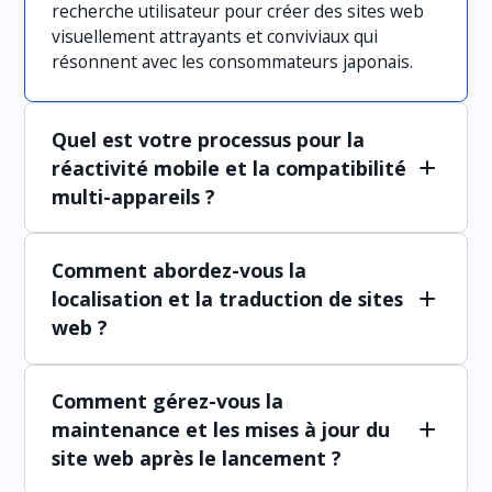
recherche utilisateur pour créer des sites web
visuellement attrayants et conviviaux qui
résonnent avec les consommateurs japonais.
Quel est votre processus pour la
réactivité mobile et la compatibilité
multi-appareils ?
Nous assurons la réactivité mobile et la
Comment abordez-vous la
compatibilité multi-appareils en utilisant des
techniques de design responsive, incluant des
localisation et la traduction de sites
grilles flexibles et des media queries. Notre
web ?
développement frontend se concentre sur
l'optimisation de l'expérience utilisateur sur
Pour la localisation et la traduction de sites web,
divers appareils et tailles d'écran, avec des tests
Comment gérez-vous la
nous allons au-delà de la simple traduction pour
rigoureux sur de multiples plateformes pour
adapter le contenu à la pertinence culturelle,
maintenance et les mises à jour du
assurer une fonctionnalité cohérente.
garantissant que la langue, le design et les
site web après le lancement ?
fonctionnalités s'alignent sur les attentes