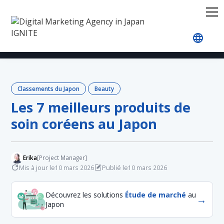
Accueil
Blog
Japan Rankings
Beauty
Les 7 
Classements du Japon
Beauty
Les 7 meilleurs produits de
soin coréens au Japon
Erika
[Project Manager]
Mis à jour le
Publié le
10 mars 2026
10 mars 2026
Découvrez les solutions
Étude de marché
au
→
Japon