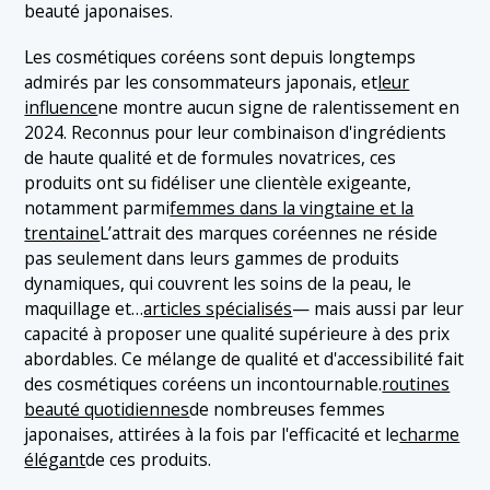
beauté japonaises.
1.4 4. VT
Les cosmétiques coréens sont depuis longtemps
1.5 5. Innisfree
admirés par les consommateurs japonais, et
leur
1.6 6. Missha
influence
ne montre aucun signe de ralentissement en
2024. Reconnus pour leur combinaison d'ingrédients
1.7 7. Mediheal
de haute qualité et de formules novatrices, ces
produits ont su fidéliser une clientèle exigeante,
notamment parmi
femmes dans la vingtaine et la
trentaine
L’attrait des marques coréennes ne réside
pas seulement dans leurs gammes de produits
dynamiques, qui couvrent les soins de la peau, le
maquillage et…
articles spécialisés
— mais aussi par leur
capacité à proposer une qualité supérieure à des prix
abordables. Ce mélange de qualité et d'accessibilité fait
des cosmétiques coréens un incontournable.
routines
beauté quotidiennes
de nombreuses femmes
japonaises, attirées à la fois par l'efficacité et le
charme
élégant
de ces produits.