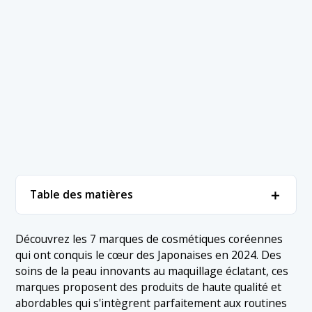
＋
Table des matières
1. Marques de cosmétiques coréennes populaires
＋
Découvrez les 7 marques de cosmétiques coréennes
qui ont conquis le cœur des Japonaises en 2024. Des
1.1 1. Rom&nd
2. Conclusion
soins de la peau innovants au maquillage éclatant, ces
1.2 2. Étude
marques proposent des produits de haute qualité et
abordables qui s'intègrent parfaitement aux routines
1.3 3. Clio