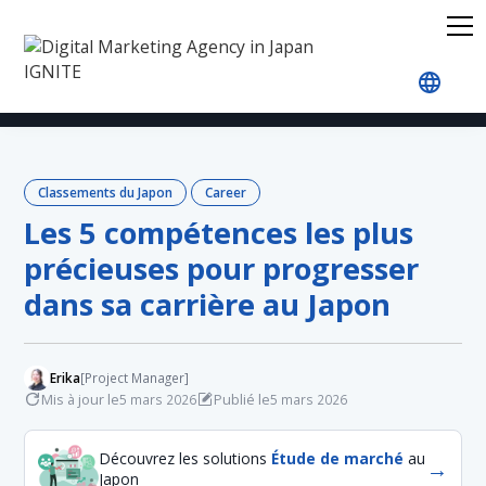
Accueil
Blog
Japan Rankings
Career
Les 5 
Classements du Japon
Career
Les 5 compétences les plus
précieuses pour progresser
dans sa carrière au Japon
Erika
[Project Manager]
Mis à jour le
Publié le
5 mars 2026
5 mars 2026
Découvrez les solutions
Étude de marché
au
→
Japon