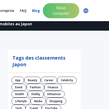
Nous
ntreprise
FAQ
Blog
contacter
mobiles au Japon
Tags des classements
Japon
App
Beauty
Career
Celebrity
Event
Fashion
Finance
Health
Hobby
Influencer
Lifestyle
Media
Shopping
Tech
Travel
YouTube