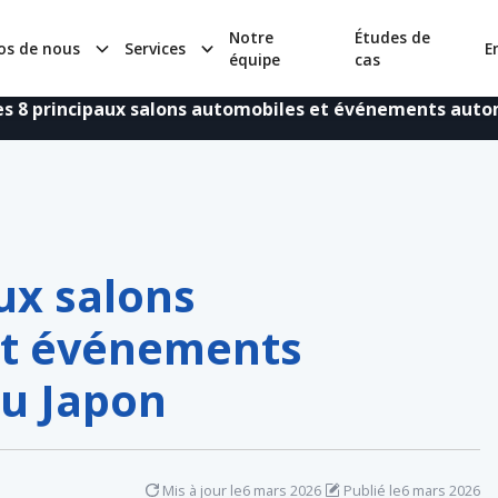
Notre
Études de
os de nous
Services
E
équipe
cas
es 8 principaux salons automobiles et événements auto
ux salons
et événements
u Japon
Mis à jour le
6 mars 2026
Publié le
6 mars 2026