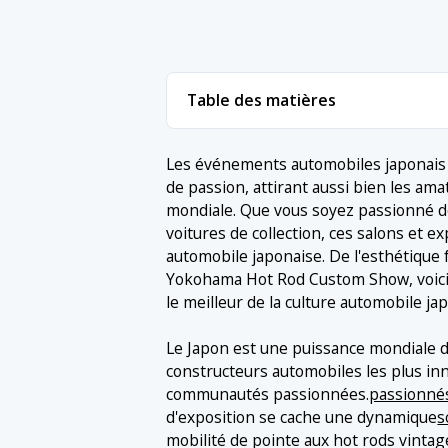
Table des matières
1. Événements/salons automobiles ann
Les événements automobiles japonais o
de passion, attirant aussi bien les am
1.1 1. Salon de l'automobile de Tokyo
2. Conclusion
mondiale. Que vous soyez passionné de
1.2 2. Salon de l'automobile d'Osaka
voitures de collection, ces salons et 
automobile japonaise. De l'esthétique 
1.3 3. Le monde de l'automobile
Yokohama Hot Rod Custom Show, voici
1.4 4. Salon de la mobilité au Japon
le meilleur de la culture automobile ja
1.5 5. Salon des hot rods personnali
Le Japon est une puissance mondiale d
1.6 6. 2 jours nostalgiques
constructeurs automobiles les plus in
communautés passionnées.
passionnés
1.7 7. JAF Motor Sport Japon
d'exposition se cache une dynamique
s
1.8 8. Conseil de l'automobile
mobilité de pointe aux hot rods vinta