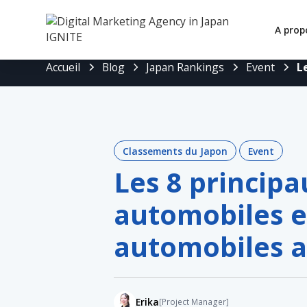
A prop
Accueil
Blog
Japan Rankings
Event
L
Classements du Japon
Event
Les 8 principa
automobiles 
automobiles a
Erika
[Project Manager]