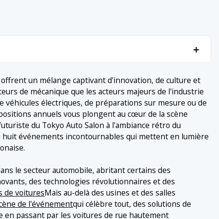
＋
uels au Japon
＋
ffrent un mélange captivant d'innovation, de culture et
ateurs de mécanique que les acteurs majeurs de l'industrie
 véhicules électriques, de préparations sur mesure ou de
expositions annuels vous plongent au cœur de la scène
futuriste du Tokyo Auto Salon à l'ambiance rétro du
 huit événements incontournables qui mettent en lumière
ponaise.
sés de Yokohama
ans le secteur automobile, abritant certains des
novants, des technologies révolutionnaires et des
 de voitures
Mais au-delà des usines et des salles
cène de l'événement
qui célèbre tout, des solutions de
ge en passant par les voitures de rue hautement