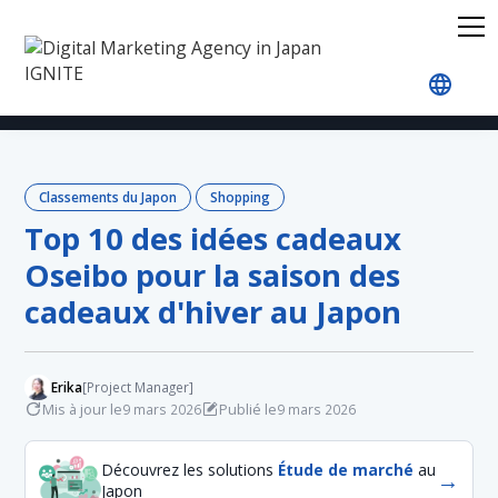
Accueil
Blog
Japan Rankings
Shopping
Top
Classements du Japon
Shopping
Top 10 des idées cadeaux
Oseibo pour la saison des
cadeaux d'hiver au Japon
Erika
[Project Manager]
Mis à jour le
Publié le
9 mars 2026
9 mars 2026
Découvrez les solutions
Étude de marché
au
→
Japon