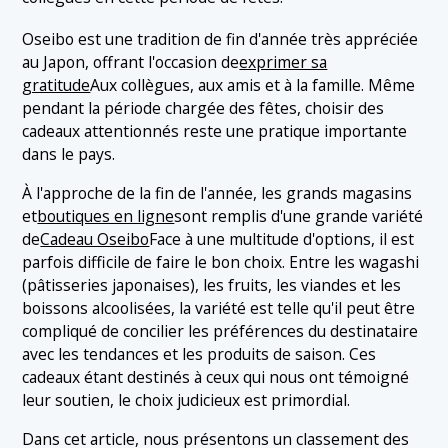
1.3 3. Wagashi (Pâtisseries japonaises)
Oseibo est une tradition de fin d'année très appréciée
1.4 4. Fruits de mer
au Japon, offrant l'occasion de
exprimer sa
gratitude
Aux collègues, aux amis et à la famille. Même
1.5 5. Condiments
pendant la période chargée des fêtes, choisir des
1.6 6. Saucisses
cadeaux attentionnés reste une pratique importante
dans le pays.
1.7 7. Fruits
À l'approche de la fin de l'année, les grands magasins
1.8 8. Conserves
et
boutiques en ligne
sont remplis d'une grande variété
1.9 9. Viande
de
Cadeau Oseibo
Face à une multitude d'options, il est
parfois difficile de faire le bon choix. Entre les wagashi
1.10 10. Fromage
(pâtisseries japonaises), les fruits, les viandes et les
boissons alcoolisées, la variété est telle qu'il peut être
compliqué de concilier les préférences du destinataire
avec les tendances et les produits de saison. Ces
cadeaux étant destinés à ceux qui nous ont témoigné
leur soutien, le choix judicieux est primordial.
Dans cet article, nous présentons un classement des