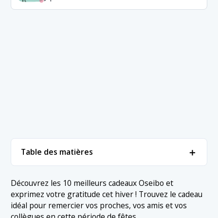
＋
Table des matières
1. ▼ Classement des cadeaux Oseibo
＋
Découvrez les 10 meilleurs cadeaux Oseibo et
exprimez votre gratitude cet hiver ! Trouvez le cadeau
1.1 1. Yogashi (Pâtisseries occidentales)
2. Conclusion
idéal pour remercier vos proches, vos amis et vos
1.2 2. Catalogues de cadeaux
collègues en cette période de fêtes.