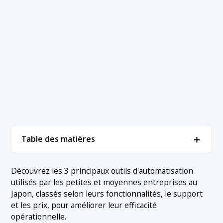
＋
Table des matières
1. Les 3 outils RPA les plus populaires
＋
Découvrez les 3 principaux outils d'automatisation
utilisés par les petites et moyennes entreprises au
1.1 1. Robo-Pat
2. Conclusion
Japon, classés selon leurs fonctionnalités, le support
1.2 2. EzRobot
et les prix, pour améliorer leur efficacité
opérationnelle.
1.3 3. EzAvater