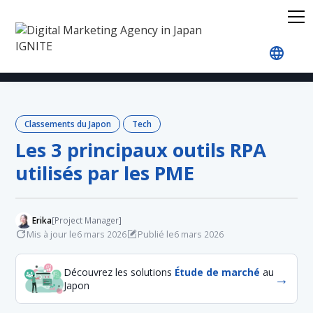
Accueil
Blog
Japan Rankings
Tech
Les 3 pr
Classements du Japon
Tech
Les 3 principaux outils RPA
utilisés par les PME
Erika
[Project Manager]
Mis à jour le
Publié le
6 mars 2026
6 mars 2026
Découvrez les solutions
Étude de marché
au
→
Japon