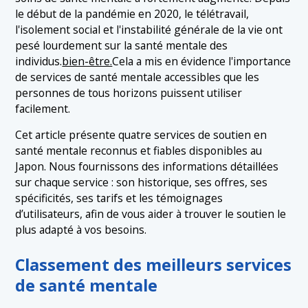
1.2 2. BetterHelp
le début de la pandémie en 2020, le télétravail,
1.3 3. TELL (Tokyo English Lifeline)
l'isolement social et l'instabilité générale de la vie ont
pesé lourdement sur la santé mentale des
1.4 4. Salle de consultation Uraraka
individus.
bien-être.
Cela a mis en évidence l'importance
de services de santé mentale accessibles que les
personnes de tous horizons puissent utiliser
facilement.
Cet article présente quatre services de soutien en
santé mentale reconnus et fiables disponibles au
Japon. Nous fournissons des informations détaillées
sur chaque service : son historique, ses offres, ses
spécificités, ses tarifs et les témoignages
d’utilisateurs, afin de vous aider à trouver le soutien le
plus adapté à vos besoins.
Classement des meilleurs services
de santé mentale