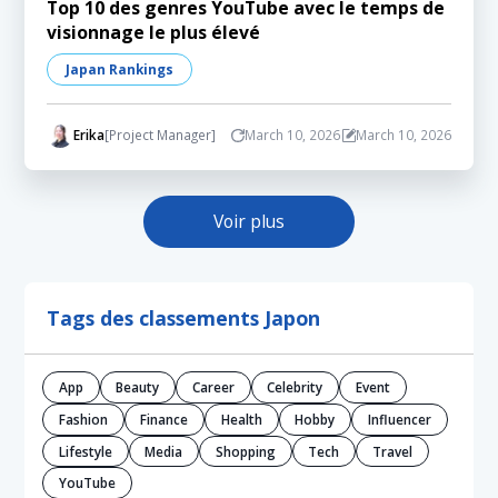
Top 10 des genres YouTube avec le temps de
visionnage le plus élevé
Japan Rankings
Erika
[Project Manager]
March 10, 2026
March 10, 2026
Voir plus
Tags des classements Japon
App
Beauty
Career
Celebrity
Event
Fashion
Finance
Health
Hobby
Influencer
Lifestyle
Media
Shopping
Tech
Travel
YouTube