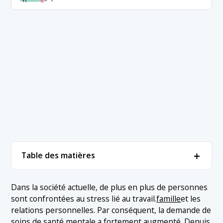
＋
Table des matières
1. Classement des meilleurs services de santé
＋
Dans la société actuelle, de plus en plus de personnes
mentale
sont confrontées au stress lié au travail.
famille
et les
1.1 1. Conseil Coconala
relations personnelles. Par conséquent, la demande de
2. Conclusion
soins de santé mentale a fortement augmenté. Depuis