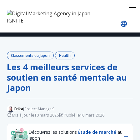
Accueil
Blog
Japan Rankings
Health
Les 4 
Classements du Japon
Health
Les 4 meilleurs services de
soutien en santé mentale au
Japon
Erika
[Project Manager]
Mis à jour le
Publié le
10 mars 2026
10 mars 2026
Découvrez les solutions
Étude de marché
au
→
Japon