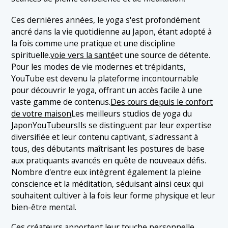
1.3 3. Chaîne de yoga Bikini
Ces dernières années, le yoga s'est profondément
1.4 4. Chaîne Saki Yoga
ancré dans la vie quotidienne au Japon, étant adopté à
la fois comme une pratique et une discipline
1.5 5. Yoga japonais
spirituelle.
voie vers la santé
et une source de détente.
1.6 6. Wellness To Go
Pour les modes de vie modernes et trépidants,
YouTube est devenu la plateforme incontournable
1.7 7. Yumi Takami
pour découvrir le yoga, offrant un accès facile à une
1.8 8. MomiYoga
vaste gamme de contenus.
Des cours depuis le confort
de votre maison
Les meilleurs studios de yoga du
1.9 9. Naoko Matsuura
Japon
YouTubeurs
Ils se distinguent par leur expertise
1.10 10. Génération Yoga
diversifiée et leur contenu captivant, s'adressant à
tous, des débutants maîtrisant les postures de base
aux pratiquants avancés en quête de nouveaux défis.
Nombre d'entre eux intègrent également la pleine
conscience et la méditation, séduisant ainsi ceux qui
souhaitent cultiver à la fois leur forme physique et leur
bien-être mental.
Ces créateurs apportent leur touche personnelle,