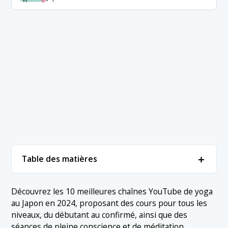
＋
Table des matières
1. ▼ Chaînes de yoga populaires
＋
Découvrez les 10 meilleures chaînes YouTube de yoga
au Japon en 2024, proposant des cours pour tous les
1.1 1. Flux B
2. Conclusion
niveaux, du débutant au confirmé, ainsi que des
1.2 2. Chaîne Noga
séances de pleine conscience et de méditation.