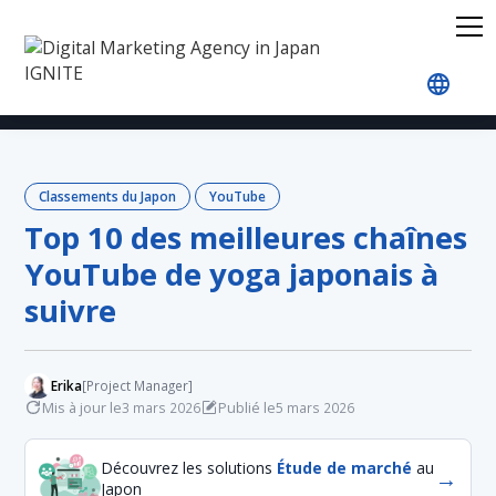
Accueil
Blog
Japan Rankings
YouTube
Top 
Classements du Japon
YouTube
Top 10 des meilleures chaînes
YouTube de yoga japonais à
suivre
Erika
[Project Manager]
Mis à jour le
Publié le
3 mars 2026
5 mars 2026
Découvrez les solutions
Étude de marché
au
→
Japon