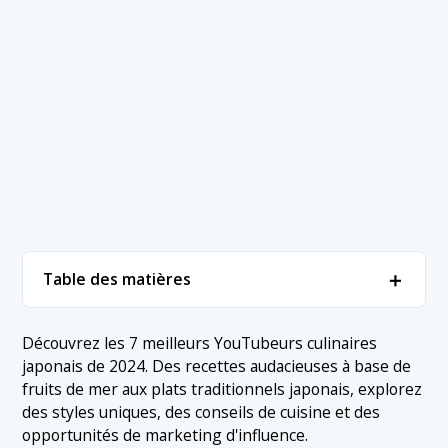
＋
Table des matières
1. Classement (par nombre d'abonnés)
＋
Découvrez les 7 meilleurs YouTubeurs culinaires
japonais de 2024. Des recettes audacieuses à base de
1.1 1. Kimagure Cuisinier
2. Conclusion
fruits de mer aux plats traditionnels japonais, explorez
1.2 2. La recette du Buzz de Ryuji
des styles uniques, des conseils de cuisine et des
opportunités de marketing d'influence.
1.3 3. Cuisine de Koh Kentetsu