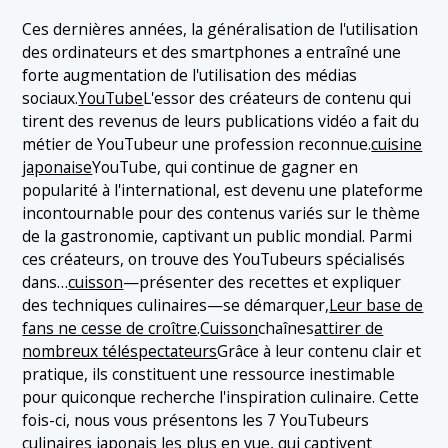
1.4 4. Taniyan Tanizaki Takahito
Ces dernières années, la généralisation de l'utilisation
des ordinateurs et des smartphones a entraîné une
1.5 5. Une cuisine de service
forte augmentation de l'utilisation des médias
1.6 6. Haruan
sociaux.
YouTube
L'essor des créateurs de contenu qui
tirent des revenus de leurs publications vidéo a fait du
1.7 7. La salle de cuisine de KukiPapa
métier de YouTubeur une profession reconnue.
cuisine
japonaise
YouTube, qui continue de gagner en
popularité à l'international, est devenu une plateforme
incontournable pour des contenus variés sur le thème
de la gastronomie, captivant un public mondial. Parmi
ces créateurs, on trouve des YouTubeurs spécialisés
dans…
cuisson
—présenter des recettes et expliquer
des techniques culinaires—se démarquer,
Leur base de
fans ne cesse de croître
.
Cuisson
chaînes
attirer de
nombreux téléspectateurs
Grâce à leur contenu clair et
pratique, ils constituent une ressource inestimable
pour quiconque recherche l'inspiration culinaire. Cette
fois-ci, nous vous présentons les 7 YouTubeurs
culinaires japonais les plus en vue, qui captivent