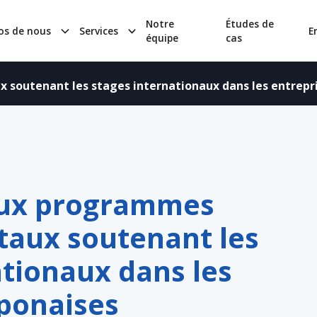
Notre
Études de
os de nous
Services
E
équipe
cas
soutenant les stages internationaux dans les entrepri
paux programmes
aux soutenant les
ationaux dans les
aponaises