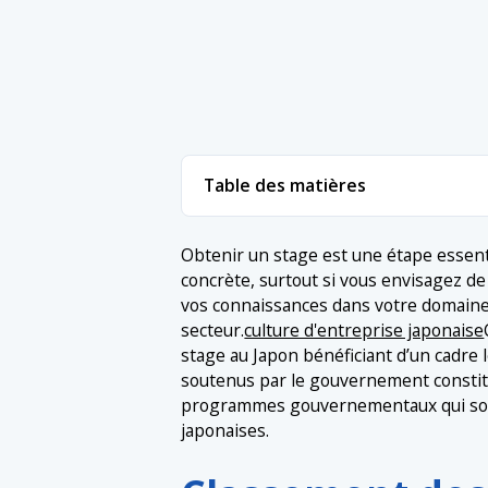
Table des matières
1. Classement des principaux progra
Obtenir un stage est une étape essent
concrète, surtout si vous envisagez de
1.1 1. Programme de stages METI Japo
2. Conclusion
vos connaissances dans votre domain
1.2 2. Programme de stage pour talent
secteur.
culture d'entreprise japonaise
stage au Japon bénéficiant d’un cadre
1.3 3. Programme de formation des st
soutenus par le gouvernement constitue
1.4 4. Vulcanus au Japon
programmes gouvernementaux qui souti
japonaises.
1.5 5. Formation technique de la JICA
1.6 6. Bonjour Travail pour les étrange