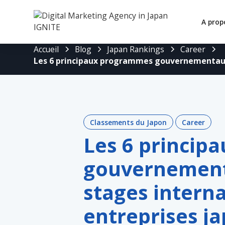
A prop
Accueil
Blog
Japan Rankings
Career
Les 6 principaux programmes gouvernementaux 
Classements du Japon
Career
Les 6 princi
gouvernement
stages intern
entreprises j