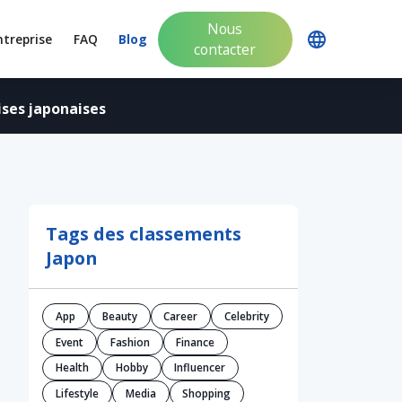
Nous
ntreprise
FAQ
Blog
contacter
ses japonaises
Tags des classements
Japon
App
Beauty
Career
Celebrity
Event
Fashion
Finance
Health
Hobby
Influencer
Lifestyle
Media
Shopping