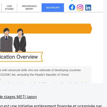
de stages METI Japon
 est une initiative entièrement financée et organisée par