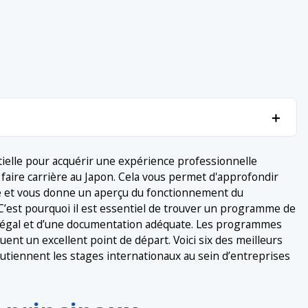
＋
mmes gouvernementaux
＋
ielle pour acquérir une expérience professionnelle
 faire carrière au Japon. Cela vous permet d'approfondir
n
e et vous donne un aperçu du fonctionnement du
s étrangers hautement qualifiés de la métropole de Tokyo
C’est pourquoi il est essentiel de trouver un programme de
 légal et d’une documentation adéquate. Les programmes
agiaires techniques
nt un excellent point de départ. Voici six des meilleurs
ennent les stages internationaux au sein d’entreprises
rs