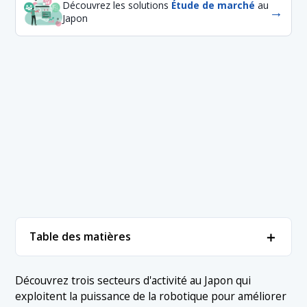
Découvrez les solutions
Étude de marché
au
→
Japon
＋
Table des matières
1. Secteurs d'activité utilisant des robots
＋
Découvrez trois secteurs d'activité au Japon qui
exploitent la puissance de la robotique pour améliorer
1.1 1. Logistique
2. Conclusion