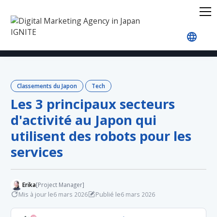
Accueil
Blog
Japan Rankings
Tech
Les 3 pr
Classements du Japon
Tech
Les 3 principaux secteurs
d'activité au Japon qui
utilisent des robots pour les
services
Erika
[Project Manager]
Mis à jour le
Publié le
6 mars 2026
6 mars 2026