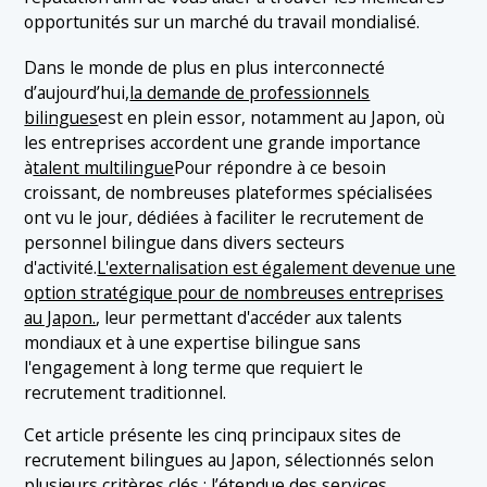
opportunités sur un marché du travail mondialisé.
1.3 3. Bridgers
1.4 4. CareerCross
Dans le monde de plus en plus interconnecté
d’aujourd’hui,
la demande de professionnels
1.5 5. Daijob
bilingues
est en plein essor, notamment au Japon, où
les entreprises accordent une grande importance
à
talent multilingue
Pour répondre à ce besoin
croissant, de nombreuses plateformes spécialisées
ont vu le jour, dédiées à faciliter le recrutement de
personnel bilingue dans divers secteurs
d'activité.
L'externalisation est également devenue une
option stratégique pour de nombreuses entreprises
au Japon.
, leur permettant d'accéder aux talents
mondiaux et à une expertise bilingue sans
l'engagement à long terme que requiert le
recrutement traditionnel.
Cet article présente les cinq principaux sites de
recrutement bilingues au Japon, sélectionnés selon
plusieurs critères clés : l’étendue des services