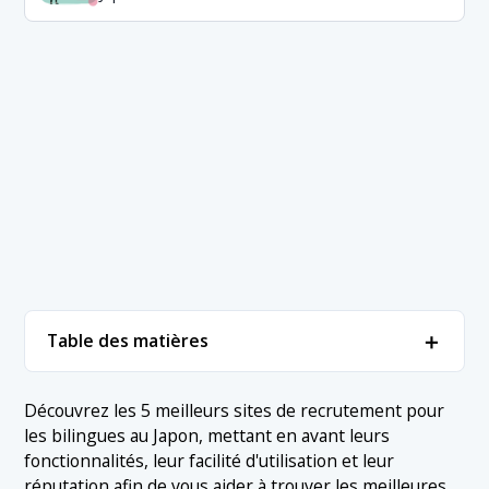
＋
Table des matières
1. Sites de recrutement bilingues
＋
Découvrez les 5 meilleurs sites de recrutement pour
les bilingues au Japon, mettant en avant leurs
1.1 1. LTB
2. Conclusion
fonctionnalités, leur facilité d'utilisation et leur
1.2 2. Adecco
réputation afin de vous aider à trouver les meilleures