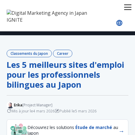
Accueil
Blog
Japan Rankings
Career
Les 5 
Classements du Japon
Career
Les 5 meilleurs sites d'emploi
pour les professionnels
bilingues au Japon
Erika
[Project Manager]
Mis à jour le
Publié le
4 mars 2026
5 mars 2026
Découvrez les solutions
Étude de marché
au
→
Japon