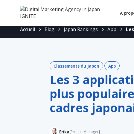
A prop
Accueil
Blog
Japan Rankings
App
Les
Classements du Japon
App
Les 3 applicat
plus populair
cadres japona
Erika
[Project Manager]