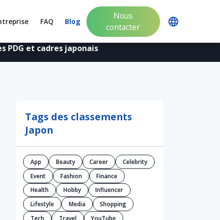
Nous
ntreprise
FAQ
Blog
contacter
des PDG et cadres japonais
Tags des classements
Japon
App
Beauty
Career
Celebrity
Event
Fashion
Finance
Health
Hobby
Influencer
Lifestyle
Media
Shopping
Tech
Travel
YouTube