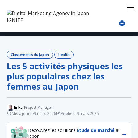
Accueil
Blog
Japan Rankings
Health
Les 5 
Classements du Japon
Health
Les 5 activités physiques les
plus populaires chez les
femmes au Japon
Erika
[Project Manager]
Mis à jour le
Publié le
9 mars 2026
9 mars 2026
Découvrez les solutions
Étude de marché
au
→
Japon