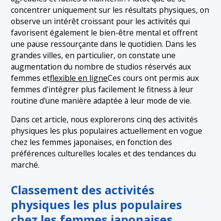
1.2 2. Pilates
concentrer uniquement sur les résultats physiques, on
1.3 3. Fitness basé sur la danse
observe un intérêt croissant pour les activités qui
favorisent également le bien-être mental et offrent
1.4 4. Boxercise
une pause ressourçante dans le quotidien. Dans les
1.5 5. Fitness en ligne
grandes villes, en particulier, on constate une
augmentation du nombre de studios réservés aux
femmes et
flexible en ligne
Ces cours ont permis aux
femmes d'intégrer plus facilement le fitness à leur
routine d'une manière adaptée à leur mode de vie.
Dans cet article, nous explorerons cinq des activités
physiques les plus populaires actuellement en vogue
chez les femmes japonaises, en fonction des
préférences culturelles locales et des tendances du
marché.
Classement des activités
physiques les plus populaires
chez les femmes japonaises