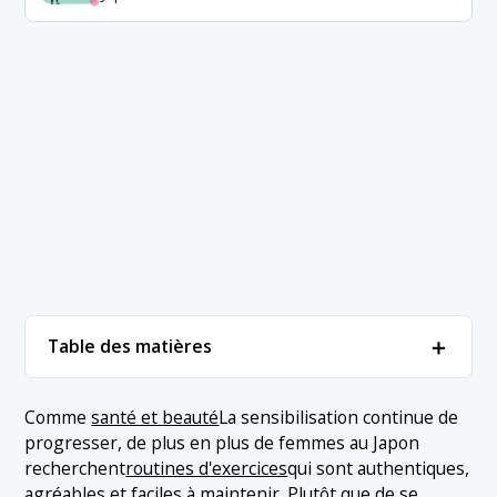
＋
Table des matières
1. Classement des activités physiques les plus
＋
Comme
santé et beauté
La sensibilisation continue de
populaires chez les femmes japonaises
progresser, de plus en plus de femmes au Japon
1.1 1. Yoga
recherchent
routines d'exercices
qui sont authentiques,
2. Conclusion
agréables et faciles à maintenir. Plutôt que de se