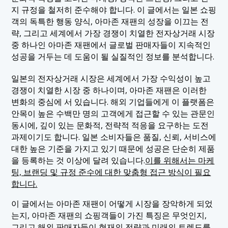
2.1 강력한 물류 네트워크
지 규정을 철저히 준수해야 합니다. 이 글에서는 일본 쇼핑
3. 아마존 재팬의 통계
＋
객의 독특한 행동 양식, 아마존 재팬의 성장을 이끄는 전
2.2 소비자 신뢰 및 브랜드 평판
3.1 플랫폼 규모: 사용자 수, 카테고리 수, 총 상품 거래액
략, 그리고 세계에서 가장 경쟁이 치열한 전자상거래 시장
4. 해외 판매자에게 아마존 재팬이 중요한 이유
＋
(GMV) 및 판매자 수
2.3 인구 통계 및 구매 동향
중 하나인 아마존 재팬에서 글로벌 판매자들이 지속적인
4.1 비교할 수 없는 도달 범위와 가시성
성공을 거두는 데 도움이 될 실질적인 정보를 분석합니다.
5. 아마존 재팬의 독특한 특징
＋
3.2 아마존 프라임: 멤버십, 충성도 및 고객 유지
2.4 해외 구매자와 틈새 시장 수요
4.2 FBA와 물류의 힘
3.3 아마존 포인트: 재구매 유도
5.1 검색 중심 마켓플레이스
일본의 전자상거래 시장은 세계에서 가장 수익성이 높고
6. 아마존에서 일본 전자상거래 규정을 이해하는 방
＋
4.3 국경을 넘나들기 편한 구조
경쟁이 치열한 시장 중 하나이며, 아마존 재팬은 이러한
법
5.2 표준화된 목록 vs. 브랜드 관리
변화의 중심에 서 있습니다. 해외 기업들에게 이 플랫폼은
4.4 아마존 리뷰를 통한 소비자 신뢰도
6.1 규제 및 준수 문제
5.3 프라임 생태계 및 로열티
7. 일본의 다른 주요 전자상거래 플랫폼과 아마존 재
안목이 높은 수백만 명의 고객에게 접근할 수 있는 관문인
＋
팬 비교
동시에, 깊이 있는 문화적, 전략적 적응을 요구하는 도전
6.2 데이터 개인정보 보호 및 소비자 보호
5.4 글로벌 시스템에서의 고객 기대와 오모테나시
과제이기도 합니다. 일본 소비자들은 품질, 신뢰, 서비스에
7.1 시장 도달 범위 및 인기도
8. 아마존 재팬에서의 성공을 위한 전략 및 미래 전망
＋
대한 높은 기준을 가지고 있기 때문에 성공은 단순히 제품
7.2 비용 구조
을 등록하는 것 이상에 달려 있습니다.
이를 위해서는 마케
8.1 아마존 재팬 캠페인 최적화를 위한 최신 전략
9. 결론: 아마존이 일본 온라인 소매업의 미래를 어떻
팅, 브랜딩 및 규정 준수에 대한 맞춤형 접근 방식이 필요
＋
7.3 물류 및 이행
게 바꾸고 있는가
8.2 아마존 재팬의 미래 전망 및 새로운 트렌드
합니다.
7.4 시장 전략 및 판매자 적합성
9.1 핵심 요점: 일본 전자상거래 업계에서 아마존의 성공 사
10. IGNITE와 파트너십을 맺고 일본 시장에서의 성공을
이 글에서는 아마존 재팬이 어떻게 시장을 장악하게 되었
례가 주는 교훈
가속화하세요
7.5 빠른 비교표
는지, 아마존 재팬의 쇼핑객들이 가진 특징은 무엇인지,
그리고 해외 판매자들이 현재의 전략과 미래의 트렌드를