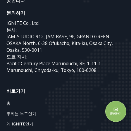
공합니다.
문의하기
IGNITE Co., Ltd.
본사:
JAM-STUDIO 912, JAM BASE, 9F, GRAND GREEN
OSAKA North, 6-38 Ofukacho, Kita-ku, Osaka City,
Osaka, 530-0011
도쿄 지사:
Pacific Century Place Marunouchi, 8F, 1-11-1
Marunouchi, Chiyoda-ku, Tokyo, 100-6208
바로가기
홈
우리는 누구인가
문의하기
왜 IGNITE인가