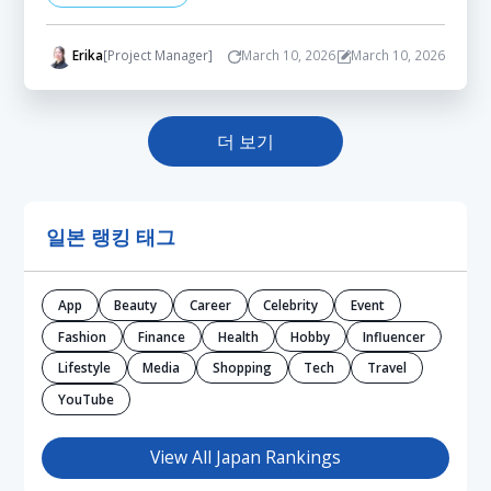
Erika
[Project Manager]
March 10, 2026
March 10, 2026
더 보기
일본 랭킹 태그
App
Beauty
Career
Celebrity
Event
Fashion
Finance
Health
Hobby
Influencer
Lifestyle
Media
Shopping
Tech
Travel
YouTube
View All Japan Rankings