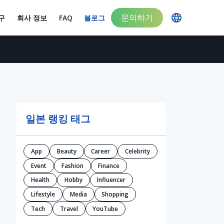
문의하기
구
회사 정보
FAQ
블로그
일본 랭킹 태그
App
Beauty
Career
Celebrity
Event
Fashion
Finance
Health
Hobby
Influencer
Lifestyle
Media
Shopping
Tech
Travel
YouTube