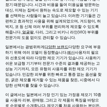
Pro)
졌기 때문입니다. 시간과 비용을 들여 미용실을 방문하는
대신, 이제는 집에서 원하는 속도로 제모할 수 있는 기기
1.5 5. 파나소닉 - ES-WP9A
를 선택하는 사람들이 늘고 있습니다. 이러한 기기들은 간
1.6 6. JOVS - 도라 J847
편하고 효과적인 사용을 위해 설계되었으며, 겨드랑이, 허
벅지, 코 등 신체 여러 부위를 편리하게 제모할 수 있도록
1.7 7. 파나소닉 - 소이에 ES-WS35
해줍니다.
얼굴
팔, 다리, 그리고 비키니 라인(VIO) 부위를
1.8 8. 야만 - 레이 보테 비너스 뷰티 플러스 YJEA3N
전문가의 도움 없이도 관리할 수 있습니다.
1.9 9. 파나소닉 - 스무스 제모기 ES-WH7A
일본에서는 광범위하게
다양한 브랜드
다양한 요구에 부응
1.10 10. 야만 - 레이 뷰티 하이퍼 제로 YJEA4N
하기 위해 여러 모델이 등장했습니다.
예산
사용자의 필요
와 선호도에 따라 다양한 제모 기기가 있습니다. 사용하기
쉬운 보급형 기기부터 전문가 수준의 결과를 제공하는 고
성능 기기까지, 모든 유형의 사용자를 위한 제모 기기가
있습니다. 민감한 피부를 위한 빠르고 통증 없는 옵션을 찾
든, 굵은 체모를 제거할 수 있는 제품을 찾든, 시중에서 다
양한 선택지를 찾을 수 있습니다.
이 글에서는 일본에서 가장 인기 있는 가정용 제모기 10종
을 사용자 리뷰, 판매량, 그리고 각 제품의 특징을 바탕으
로 순위별로 소개합니다. 제모기를 처음 사용하는 분이든,