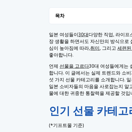
목차
1. 인기 선물 카테고리
일본 여성들이
30대
다양한 직업, 라이프
장 생활을 하면서도 자신만의 방식으로 
1.1 1. 보석 및 액세서리
2. 결론
심이 높아짐에 따라,
취미
, 그리고
세련된
1.2 2. 화장품
좋아합니다.
1.3 3. 패션 액세서리
언제
선물을 고르다
30대 여성들에게는 
1.4 4. 과자 및 제과류
합니다. 이 글에서는 실제 트렌드와 소비
섯 가지 선물 카테고리를 소개합니다. 일
1.5 5. 스킨케어 제품
일본 소비자들의 마음을 사로잡는지 알고
물에 대한 귀중한 통찰력을 제공할 것입
인기 선물 카테고
(*기프트몰 기준)