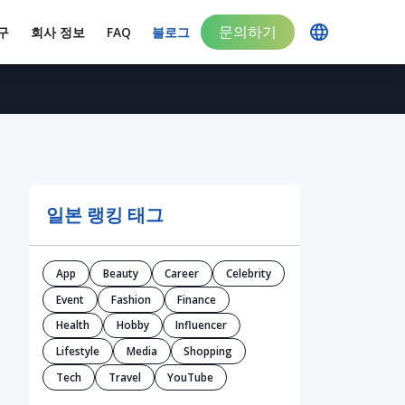
문의하기
구
회사 정보
FAQ
블로그
일본 랭킹 태그
App
Beauty
Career
Celebrity
Event
Fashion
Finance
Health
Hobby
Influencer
Lifestyle
Media
Shopping
Tech
Travel
YouTube