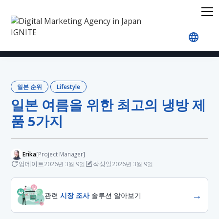
홈
블로그
Japan Rankings
Lifestyle
일본 여
일본 순위
Lifestyle
일본 여름을 위한 최고의 냉방 제
품 5가지
Erika
[Project Manager]
업데이트
작성일
2026년 3월 9일
2026년 3월 9일
→
관련
시장 조사
솔루션 알아보기