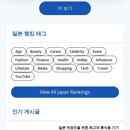
더 보기
일본 랭킹 태그
App
Beauty
Career
Celebrity
Event
Fashion
Finance
Health
Hobby
Influencer
Lifestyle
Media
Shopping
Tech
Travel
YouTube
View All Japan Rankings
인기 게시글
일본 직장인을 위한 최고의 휴식용 기기