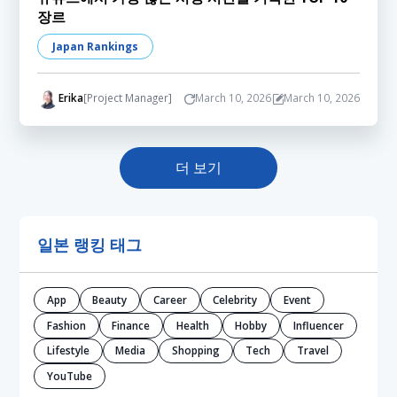
장르
Japan Rankings
Erika
[Project Manager]
March 10, 2026
March 10, 2026
더 보기
일본 랭킹 태그
App
Beauty
Career
Celebrity
Event
Fashion
Finance
Health
Hobby
Influencer
Lifestyle
Media
Shopping
Tech
Travel
YouTube