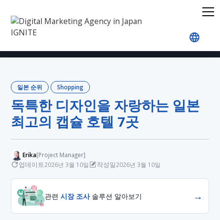
홈
블로그
Japan Rankings
Shopping
독특한
일본 순위
Shopping
독특한 디자인을 자랑하는 일본
최고의 캡슐 호텔 7곳
Erika
[Project Manager]
업데이트
작성일
2026년 3월 10일
2026년 3월 10일
→
관련
시장 조사
솔루션 알아보기