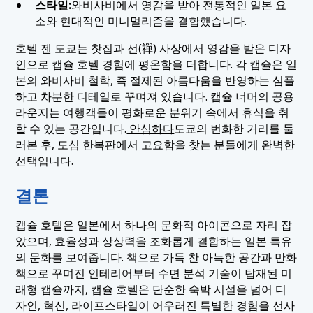
스타일:
와비사비에서 영감을 받아 전통적인 일본 요
소와 현대적인 미니멀리즘을 결합했습니다.
호텔 젠 도쿄는 찻집과 선(禪) 사상에서 영감을 받은 디자
인으로 캡슐 호텔 경험에 평온함을 더합니다. 각 캡슐은 일
본의 와비사비 철학, 즉 절제된 아름다움을 반영하는 심플
하고 차분한 디테일로 꾸며져 있습니다. 캡슐 너머의 공용
라운지는 여행객들이 평화로운 분위기 속에서 휴식을 취
할 수 있는 공간입니다.
안심하다
도쿄의 번화한 거리를 둘
러본 후, 도심 한복판에서 고요함을 찾는 분들에게 완벽한
선택입니다.
결론
캡슐 호텔은 일본에서 하나의 문화적 아이콘으로 자리 잡
았으며, 효율성과 상상력을 조화롭게 결합하는 일본 특유
의 문화를 보여줍니다. 책으로 가득 찬 아늑한 공간과 만화
책으로 꾸며진 인테리어부터 수면 분석 기술이 탑재된 미
래형 캡슐까지, 캡슐 호텔은 단순한 숙박 시설을 넘어 디
자인, 혁신, 라이프스타일이 어우러진 특별한 경험을 선사