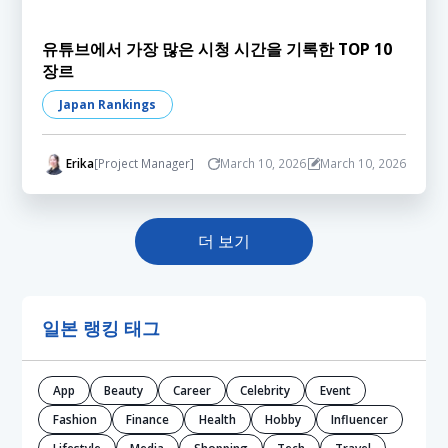
유튜브에서 가장 많은 시청 시간을 기록한 TOP 10
장르
Japan Rankings
Erika
[Project Manager]
March 10, 2026
March 10, 2026
더 보기
일본 랭킹 태그
App
Beauty
Career
Celebrity
Event
Fashion
Finance
Health
Hobby
Influencer
Lifestyle
Media
Shopping
Tech
Travel