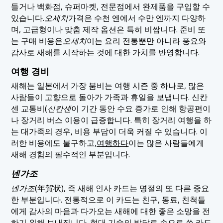
들거나 백화점, 슈퍼마켓, 전문점에서 완제품을 구입할 수
있습니다.
오세치
가격은 수천 엔에서 수만 엔까지 다양하
며, 고급형이나 맞춤 제작 옵션은 특히 비쌉니다. 준비 또
는 구매 비용은
오세치
이는 요리 전통뿐만 아니라 풍요와
감사로 새해를 시작하는 것에 대한 가치를 반영합니다.
여행 경비
새해는 일본에서 가장 붐비는 여행 시즌 중 하나로, 많은
사람들이 고향으로 돌아가 가족과 휴일을 보냅니다. 신칸
센 교통비(
신칸센
이 기간 동안 수요 증가로 인해 항공편이
나 장거리 버스 이용이 급증합니다. 특히 장거리 여행을 하
는 대가족의 경우, 비용 부담이 더욱 커질 수 있습니다. 이
러한 비용에도 불구하고,
여행하다
이는 많은 사람들에게
새해 경험의 필수적인 부분입니다.
넨가조
넨가조
(年賀状), 즉 새해 인사 카드는 명절의 또 다른 중요
한 부분입니다. 전통적으로 이 카드는 친구, 동료, 친척들
에게 감사의 마음과 다가오는 새해에 대한 좋은 소망을 전
하기 위해 보내집니다. 현대 기술의 발달로 손으로 쓴 카드