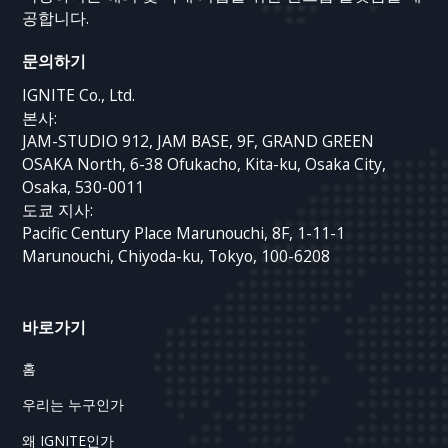
공합니다.
문의하기
IGNITE Co., Ltd.
본사:
JAM-STUDIO 912, JAM BASE, 9F, GRAND GREEN
OSAKA North, 6-38 Ofukacho, Kita-ku, Osaka City,
Osaka, 530-0011
도쿄 지사:
Pacific Century Place Marunouchi, 8F, 1-11-1
Marunouchi, Chiyoda-ku, Tokyo, 100-6208
바로가기
홈
우리는 누구인가
왜 IGNITE인가