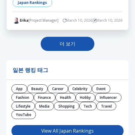
Japan Rankings
Erika
[Project Manager]
March 10, 2026
March 10, 2026
더 보기
일본 랭킹 태그
App
Beauty
Career
Celebrity
Event
Fashion
Finance
Health
Hobby
Influencer
Lifestyle
Media
Shopping
Tech
Travel
YouTube
View All Japan Rankings