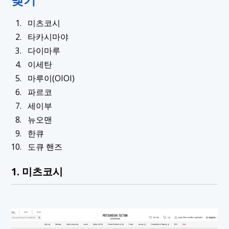
미츠코시
타카시마야
다이마루
이세탄
마루이(OIOI)
파르코
세이부
뉴오맨
한큐
도큐 핸즈
1. 미츠코시