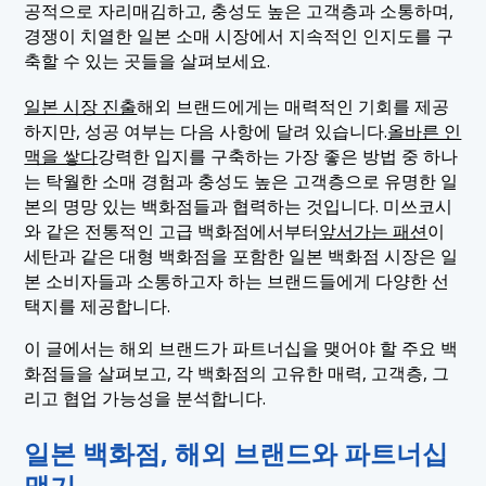
공적으로 자리매김하고, 충성도 높은 고객층과 소통하며,
1.4 4. 이세탄
경쟁이 치열한 일본 소매 시장에서 지속적인 인지도를 구
축할 수 있는 곳들을 살펴보세요.
1.5 5. 마루이(OIOI)
1.6 6. 파르코
일본 시장 진출
해외 브랜드에게는 매력적인 기회를 제공
하지만, 성공 여부는 다음 사항에 달려 있습니다.
올바른 인
1.7 7. 세이부
맥을 쌓다
강력한 입지를 구축하는 가장 좋은 방법 중 하나
1.8 8. 뉴오맨
는 탁월한 소매 경험과 충성도 높은 고객층으로 유명한 일
본의 명망 있는 백화점들과 협력하는 것입니다. 미쓰코시
1.9 9. 한큐
와 같은 전통적인 고급 백화점에서부터
앞서가는 패션
이
1.10 10. 도큐 핸즈
세탄과 같은 대형 백화점을 포함한 일본 백화점 시장은 일
본 소비자들과 소통하고자 하는 브랜드들에게 다양한 선
택지를 제공합니다.
이 글에서는 해외 브랜드가 파트너십을 맺어야 할 주요 백
화점들을 살펴보고, 각 백화점의 고유한 매력, 고객층, 그
리고 협업 가능성을 분석합니다.
일본 백화점, 해외 브랜드와 파트너십
맺기